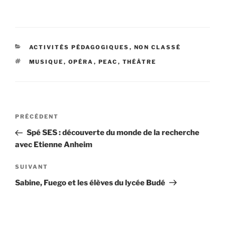
CATÉGORIES
ACTIVITÉS PÉDAGOGIQUES
,
NON CLASSÉ
ÉTIQUETTES
MUSIQUE
,
OPÉRA
,
PEAC
,
THÉÂTRE
Navigation
Article
PRÉCÉDENT
de
précédent
Spé SES : découverte du monde de la recherche
l’article
avec Etienne Anheim
Article
SUIVANT
suivant
Sabine, Fuego et les élèves du lycée Budé