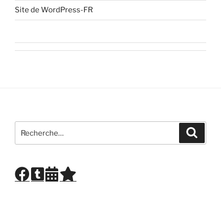
Site de WordPress-FR
Recherche
Recher
pour
: