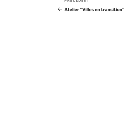
Article
PRÉCÉDENT
de
précédent
Atelier “Villes en transition”
l’article