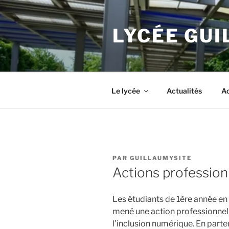
Aller
au
LYCÉE GU
contenu
principal
Le lycée
Actualités
Ac
PUBLIÉ
PAR
GUILLAUMYSITE
LE
Actions profession
Les étudiants de 1ère année en
mené une action professionnelle
l’inclusion numérique. En parte