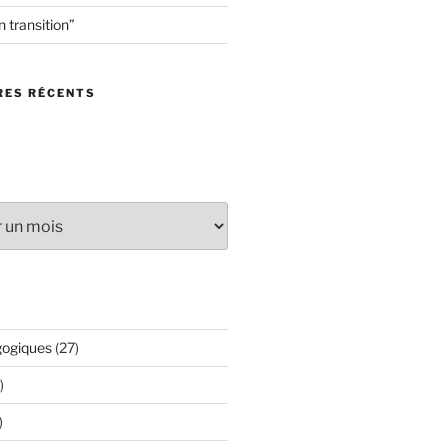
en transition”
ES RÉCENTS
gogiques
(27)
)
)