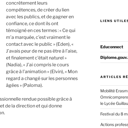
concrètement leurs
compétences, de créer du lien
avec les publics, et de gagner en
LIENS UTILES
confiance, ce dont ils ont
témoigné en ces termes : « Ce qui
m’a marquée, c’est vraiment le
contact avec le public » (Eden), «
Educonnect
J’avais peur de ne pas être à l’aise,
Diplome.gouv.
et finalement c’était naturel »
(Nadia), « J’ai compris le cours
grâce à l’animation » (Elvin), « Mon
ARTICLES R
regard a changé sur les personnes
âgées » (Paloma).
Mobilité Erasmu
Omnicomprensiv
ssionnelle rendue possible grâce à
le Lycée Guill
t de la direction et qui donne
on.
Festival du 8 
Actions profes