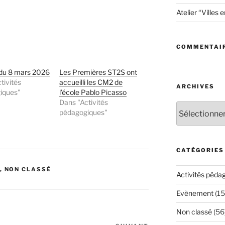
Atelier “Villes 
COMMENTAIR
 du 8 mars 2026
Les Premières ST2S ont
tivités
accueilli les CM2 de
ARCHIVES
iques"
l’école Pablo Picasso
Dans "Activités
Archives
pédagogiques"
CATÉGORIES
,
NON CLASSÉ
Activités péda
Evènement
(15
Non classé
(56