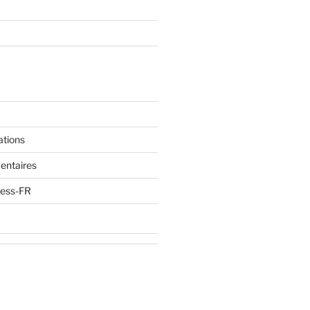
ations
entaires
ress-FR