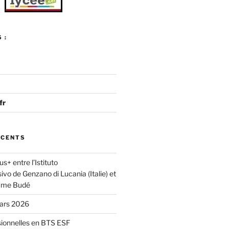
 :
fr
ÉCENTS
s+ entre l’Istituto
o de Genzano di Lucania (Italie) et
aume Budé
mars 2026
sionnelles en BTS ESF