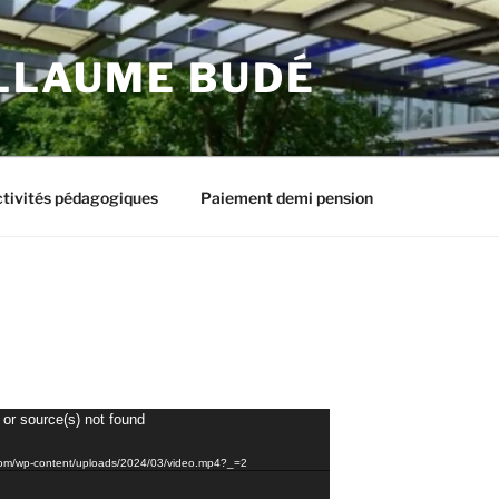
ILLAUME BUDÉ
tivités pédagogiques
Paiement demi pension
 or source(s) not found
e.com/wp-content/uploads/2024/03/video.mp4?_=2