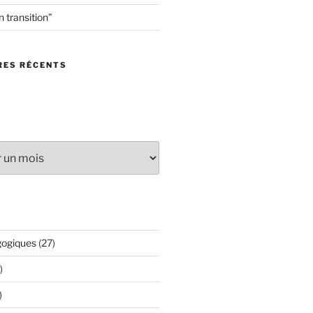
en transition”
ES RÉCENTS
gogiques
(27)
)
)