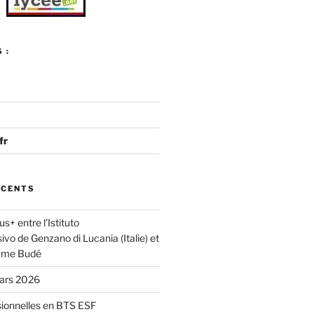
 :
fr
ÉCENTS
s+ entre l’Istituto
o de Genzano di Lucania (Italie) et
aume Budé
mars 2026
sionnelles en BTS ESF