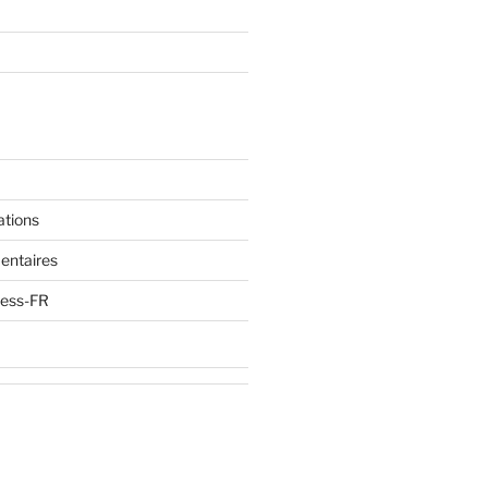
ations
entaires
ress-FR