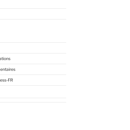
ations
entaires
ress-FR