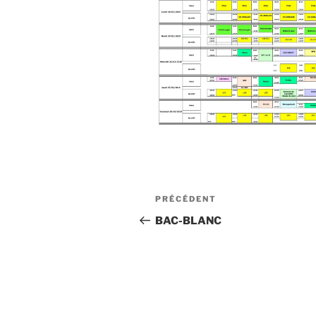
Navigation
Article
PRÉCÉDENT
de
précédent
BAC-BLANC
l’article