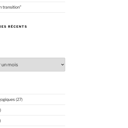
en transition”
ES RÉCENTS
gogiques
(27)
)
)