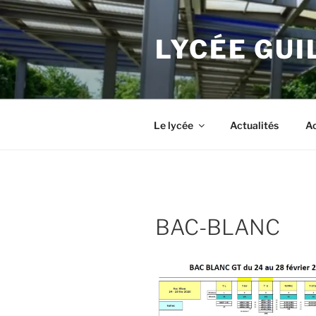
Aller
au
LYCÉE GU
contenu
principal
Le lycée
Actualités
Ac
BAC-BLANC