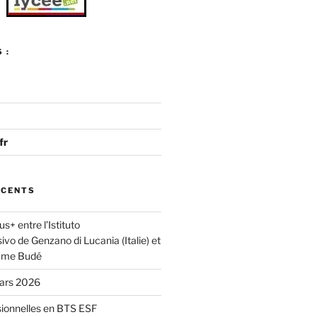
 :
fr
ÉCENTS
s+ entre l’Istituto
o de Genzano di Lucania (Italie) et
aume Budé
mars 2026
sionnelles en BTS ESF