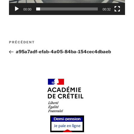
00:00
00:32
Navigation
Article
PRÉCÉDENT
de
précédent
a95a7adf-efab-4a05-84ba-154cec4dbaeb
l’article