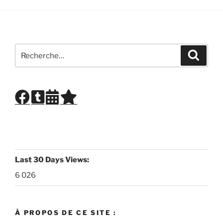
Recherche
Recher
pour
:
Last 30 Days Views:
6 026
À PROPOS DE CE SITE :