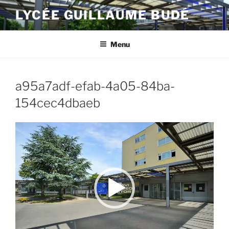
Aller
LYCÉE GUILLAUME BUDÉ
au
contenu
principal
Menu
a95a7adf-efab-4a05-84ba-
154cec4dbaeb
Lecteur
vidéo