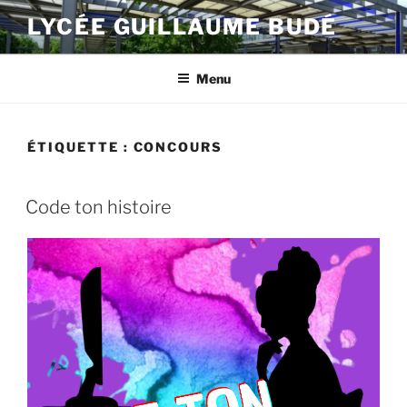
Aller
LYCÉE GUILLAUME BUDÉ
au
contenu
principal
Menu
ÉTIQUETTE :
CONCOURS
PUBLIÉ
Code ton histoire
LE