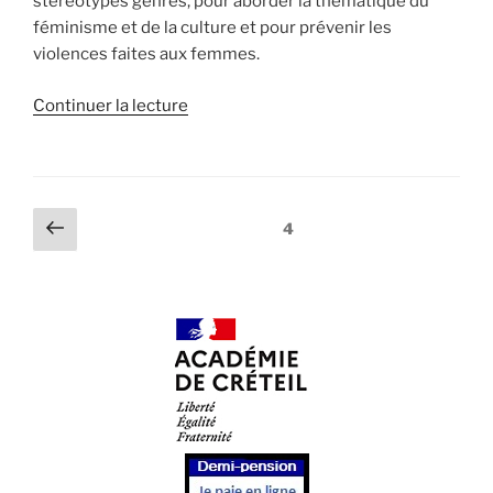
stéréotypes genrés, pour aborder la thématique du
féminisme et de la culture et pour prévenir les
violences faites aux femmes.
de
Continuer la lecture
« Journée
des
droits
de
Pagination
Page
Page
4
la
précédente
des
femme »
publications