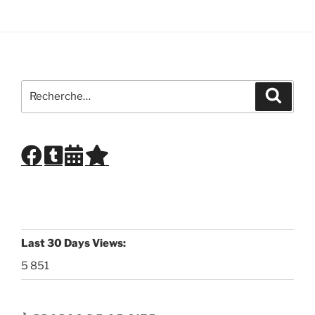
Recherche
Recher
pour
:
Last 30 Days Views:
5 851